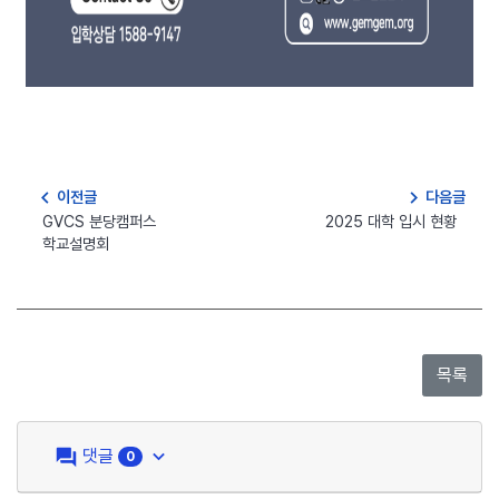
navigate_before
navigate_next
이전글
다음글
GVCS 분당캠퍼스
2025 대학 입시 현황
학교설명회
question_answer
keyboard_arrow_down
댓글
0