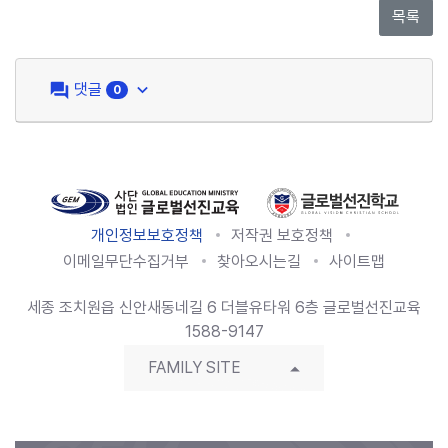
question_answer
keyboard_arrow_down
댓글
0
개인정보보호정책
저작권 보호정책
이메일무단수집거부
찾아오시는길
사이트맵
세종 조치원읍 신안새동네길 6 더블유타워 6층 글로벌선진교육
1588-9147
FAMILY SITE