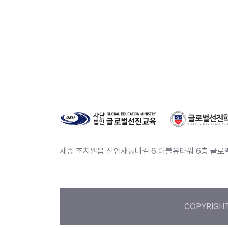
세종 조치원읍 신안새동네길 6 더블유타워 6층 글
COPYRIGHT