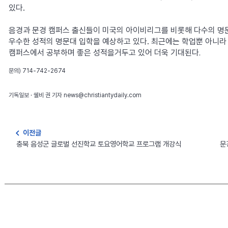
있다.
음경과 문경 캠퍼스 출신들이 미국의 아이비리그를 비롯해 다수의 명
우수한 성적의 명문대 입학을 예상하고 있다. 최근에는 학업뿐 아니
캠퍼스에서 공부하며 좋은 성적을거두고 있어 더욱 기대된다
.
문의) 714-742-2674
기독일보 · 쉘비 권 기자 news@christiantydaily.com
navigate_before
이전글
충북 음성군 글로벌 선진학교 토요영어학교 프로그램 개강식
문