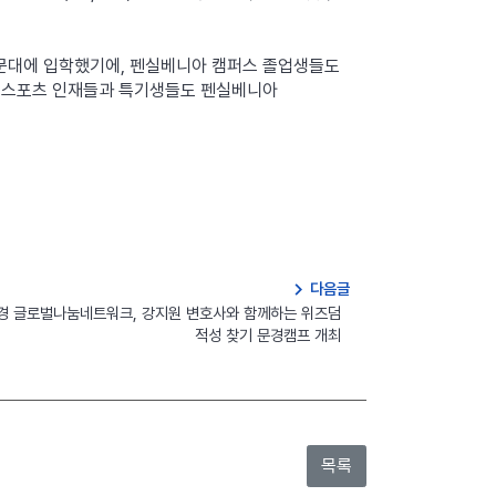
문대에 입학했기에, 펜실베니아 캠퍼스 졸업생들도
라 스포츠 인재들과 특기생들도 펜실베니아
navigate_next
다음글
경 글로벌나눔네트워크, 강지원 변호사와 함께하는 위즈덤
적성 찾기 문경캠프 개최