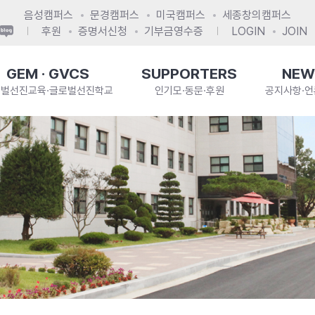
음성캠퍼스
문경캠퍼스
미국캠퍼스
세종창의캠퍼스
후원
증명서신청
기부금영수증
LOGIN
JOIN
GEM · GVCS
SUPPORTERS
NEW
로벌선진교육·글로벌선진학교
인기모·동문·후원
공지사항·