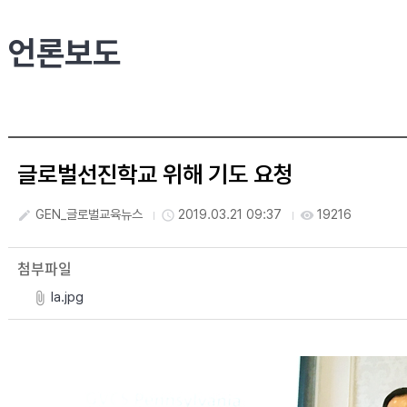
언론보도
글로벌선진학교 위해 기도 요청
GEN_글로벌교육뉴스
2019.03.21 09:37
19216
create
access_time
visibility
첨부파일
la.jpg