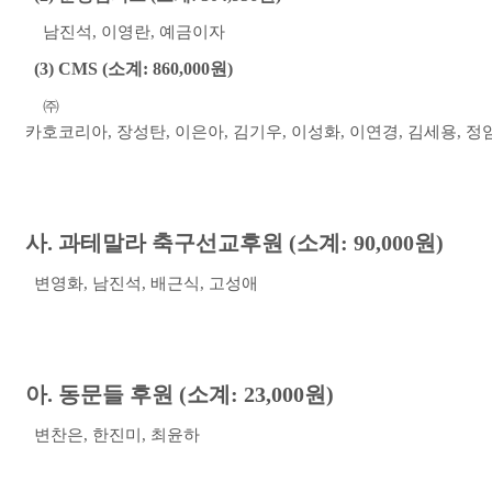
남진석, 이영란, 예금이자
(3) CMS (
소계
: 860,000
원
)
㈜
카호코리아
,
장성탄
,
이은아
,
김기우
,
이성화
,
이연경
,
김세용
,
정
사
.
과테말라 축구선교후원
(
소계
: 90,000
원
)
변영화
,
남진석
,
배근식
,
고성애
아
.
동문들 후원
(
소계
: 23,000
원
)
변찬은
,
한진미, 최윤하