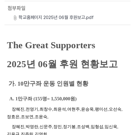
첨부파일
학교홈페이지 2025년 06월 후원보고.pdf
The Great Supporters
2025
년
06
월 후원 현황보고
가
. 10
만구좌 운동 인원별 현황
A. 1
만구좌
(155
명
= 1,550,000
원
)
장혜진
,
전영기
,
최창수
,
최윤석
,
여현주
,
윤승욱
,
팽미선
,
오선숙
,
정효은
,
조보연
,
조윤숙
,
장혜진
,
박영란
,
신문주
,
정민
,
정기봉
,
조성백
,
임형섭
,
임신욱
,
김용규
,
진주림
,
김영희
,