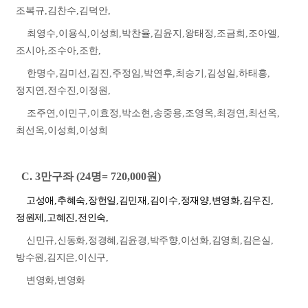
조복규
,
김찬수
,
김덕안
,
최영수
,
이용식
,
이성희
,
박찬율
,
김윤지
,
왕태정
,
조금희
,
조아엘
,
조시아
,
조수아
,
조한
,
한명수
,
김미선
,
김진
,
주정임
,
박연후
,
최승기
,
김성일
,
하태흥
,
정지연
,
전수진
,
이정원
,
조주연
,
이민구
,
이효정
,
박소현
,
송중용
,
조영옥
,
최경연
,
최선옥
,
최선옥
,
이성희
,
이성희
C. 3
만구좌
(24
명
= 720,000
원
)
고성애
,
추혜숙
,
장헌일
,
김민재
,
김이수
,
정재양
,
변영화
,
김우진
,
정원제
,
고혜진
,
전인숙
,
신민규
,
신동화
,
정경혜
,
김윤경
,
박주향
,
이선화
,
김영희
,
김은실
,
방수원
,
김지은
,
이신구
,
변영화
,
변영화