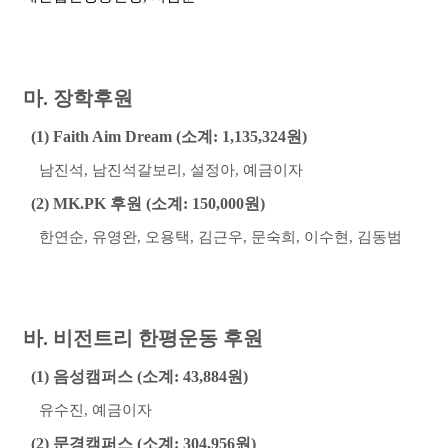
마
.
장학후원
(1) Faith Aim Dream (
소계
: 1,135,324
원
)
남진석
, 남진석갈보리,
설정아, 예금이자
(2) MK.PK
후원
(
소계
: 150,000
원
)
한연순
,
유영완
,
오용택
,
김근우
,
문숙희
,
이수현
,
김동범
바
.
비전트리 한평운동 후원
(1)
음성캠퍼스
(
소계
: 43,884
원
)
유수진, 예금이자
(2)
문경캠퍼스
(
소계
: 304,956
원
)