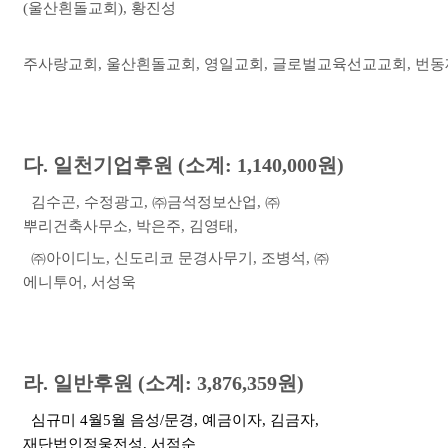
(
울산흰돌교회
),
황진성
주사랑교회
,
울산흰돌교회
,
영일교회
,
글로벌교육선교교회
,
번동
다
.
일천기업후원
(
소계
: 1,140,000
원
)
김수곤
,
수정광고
,
㈜
금석정보산업
,
㈜
뿌리건축사무소
,
박은주
,
김영태
,
㈜
아이디노
,
신도리코 문경사무기
,
조병석
,
㈜
에니투어
,
서성욱
라
.
일반후원
(
소계
: 3,876,359
원
)
심규미
4
월
5
월 음성
/
문경
,
예금이자
,
김금자
,
재단법인정웅전성
,
서점순