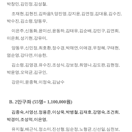
박창민
,
김민정
,
김성철
,
조재현
,
김현진
,
김하음
9,
양진영
,
강지윤
,
김연정
,
김대용
,
김수진
,
박수진
,
김소령
,
양동우
,
이은주
,
신동화
,
윤미선
,
윤동하
,
김태유
,
김순배
,
강민구
,
김연희
,
이은희
,
성기현
,
강유미
,
양동우
,
신민정
,
최호환
,
정수경
,
박채연
,
이애경
,
우정혜
,
구태현
,
염순영
,
강다연
,
이승한
,
김소령
,
김영경
,
유수진
,
조성식
,
강보정
,
최영나
,
김도완
,
김현정
,
박윤영
,
오덕균
,
김규인
,
강은미
,
윤종혁
,
이정숙
,
김남수
B. 2
만구좌
(55
명
= 1,100,000
원
)
김종숙
,
서영선
,
정용준
,
이상욱
,
박병철
,
김재호
,
강명숙
,
조건희
,
박경미
,
조성억
,
이은영
,
유지철
,
배근식
,
정소미
,
진선형
,
임순정
,
노형균
,
신선일
,
심천보
,