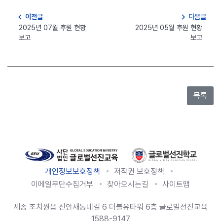
navigate_before
navigate_next
이전글
다음글
2025년 07월 후원 현황
2025년 05월 후원 현황
보고
보고
개인정보보호정책
저작권 보호정책
이메일무단수집거부
찾아오시는길
사이트맵
세종 조치원읍 신안새동네길 6 더블유타워 6층 글로벌선진교육
1588-9147