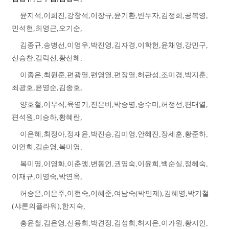
윤지석
,
이희진
,
강창석
,
이장규
,
윤기환
,
반두자
,
김정희
,
공복영
,
민석현
,
최영근
,
오기순
,
김종규
,
송병선
,
이영우
,
박진영
,
김자경
,
이학헌
,
윤채영
,
강민구
,
신승찬
,
김락선
,
황선혜
,
이종은
,
최원준
,
편광열
,
편영열
,
편장열
,
허관성
,
조미경
,
박지훈
,
최광호
,
윤영순
,
김종호
,
양호철
,
이우식
,
육영기
,
진은비
,
박승명
,
송수미
,
허정선
,
편대열
,
편석원
,
이승하
,
황혜란
,
이은혜
,
최정아
,
정재윤
,
박진승
,
김미영
,
안혜진
,
장세훈
,
황준하
,
이연희
,
김순영
,
복미영
,
복미영
,
이영화
,
이춘앵
,
변동언
,
권영숙
,
이윤희
,
백순실
,
정혜숙
,
이재규
,
이영숙
,
박연옥
,
허승은
,
이은주
,
이현숙
,
이혜준
,
여남숙
(
박민제
),
김혜영
,
박기철
(
샤론의플라워
),
한지숙
,
홍윤철
,
김은영
,
신용희
,
박견정
,
김성희
,
허지은
,
이가원
,
황지인
,