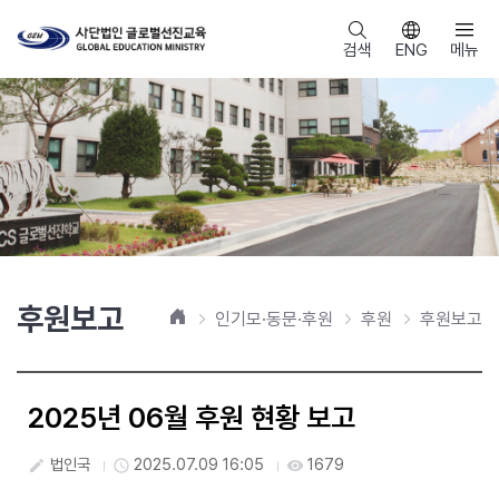
검색
ENG
메뉴
후원보고
홈
인기모·동문·후원
후원
후원보고
2025년 06월 후원 현황 보고
법인국
2025.07.09 16:05
1679
create
access_time
visibility