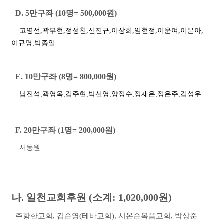
D. 5
만구좌
(10
명
= 500,000
원
)
고영선
,
곽부현
,
정성천
,
신진규
,
이상희
,
임현정
,
이운여
,
이은아
,
이규명
,
박종일
E. 10
만구좌
(8
명
= 800,000
원
)
남진석
,
곽영옥
,
김주현
,
박선영
,
양정수
,
정재은
,
정은주
,
김성우
F. 20
만구좌
(1
명
= 200,000
원
)
서동원
나
.
일천교회후원
(
소계
: 1,020,000
원
)
주향한교회
, 김순영(테바교회),
시온순복음교회
,
박상준