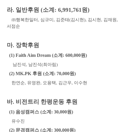
라
.
일반후원
(
소계
: 6,991,761
원
)
㈜
행복한일터
,
심규미
,
김준태
(
김시현
),
김시현
,
김재원
,
서점순
마
.
장학후원
(1) Faith Aim Dream (
소계
: 600,000
원
)
남진석
,
남진석
(
최아림
)
(2) MK.PK
후원
(
소계
: 70,000
원
)
한연순
,
유영완
,
오용택
,
김근우
,
이수현
바
.
비전트리 한평운동 후원
(1)
음성캠퍼스
(
소계
: 30,000
원
)
유수진
(2)
문경캠퍼스
(
소계
: 300,000
원
)