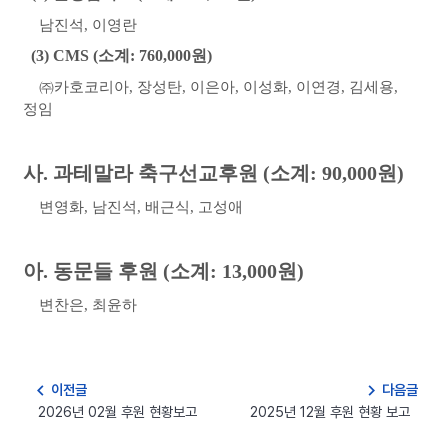
남진석
,
이영란
(3) CMS (
소계
: 760,000
원
)
㈜
카호코리아
,
장성탄
,
이은아
,
이성화
,
이연경
,
김세용
,
정임
사
.
과테말라 축구선교후원
(
소계
: 90,000
원
)
변영화
,
남진석
,
배근식
,
고성애
아
.
동문들 후원
(
소계
: 13,000
원
)
변찬은
,
최윤하
navigate_before
navigate_next
이전글
다음글
2026년 02월 후원 현황보고
2025년 12월 후원 현황 보고