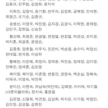
김용규
,
진주림
,
김영희
,
윤지석
이희진
,
강창석
,
윤기환
,
반두자
,
김정희
,
공복영
,
민석현
,
최영근
,
오기순
,
김종규
,
송병선
,
이영우
,
박진영
,
김자경
,
김경식
,
이학헌
,
윤채영
,
강민구
,
장헌일
,
신승찬
황선혜
,
최원준
,
편광열
,
편영열
,
편장열
,
허관성
,
조미경
,
박지훈
,
최광호
,
윤영순
,
김종호
,
양호철
,
이우식
,
진은비
,
박승명
,
송수미
,
허정선
,
편대열
,
편석원
,
이승하
황혜란
,
이은혜
,
최정아
,
정재윤
,
박진승
,
정재양
,
김미영
,
안혜진
,
장세훈
,
김순영
복미영
,
복미영
,
이춘앵
,
변동언
,
권영숙
,
백순실
,
정혜숙
,
이재규
,
이영숙
,
박연옥
윤미선
,
이현숙
,
여남숙
(
박민제
),
김혜영
,
이미애
,
박기철
(
샤론의플라워
),
한지숙
,
홍윤철
김은영
,
신용희
,
박견정
,
김성희
,
허지은
,
이가원
,
박창민
,
김민정
,
김성철
,
김현진