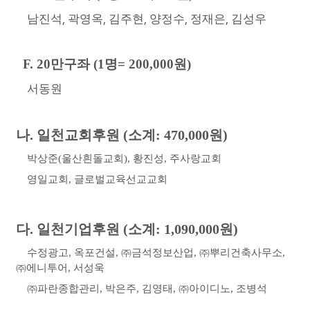
,
,
,
,
,
남진석
곽영옥
김주현
양정수
정재은
김성우
F. 20
만구좌
(1
명
= 200,000
원
)
서동원
나
.
일천교회후원
(
소계
: 470,000
원
)
박상준
(
울산흰돌교회
),
황진성
,
주사랑교회
영일교회
,
글로벌교육선교교회
다
.
일천기업후원
(
소계
: 1,090,000
원
)
수정광고
,
옥포건설
,
㈜
금석정보산업
,
㈜
뿌리건축사무소
,
㈜
에니투어
,
서성욱
㈜
파란종합관리
,
박은주
,
김영태
,
㈜
아이디노
,
조병석