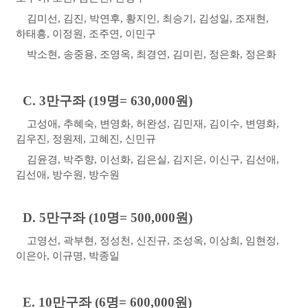
김미선
,
김진
,
박연후
,
황지인
,
최승기
,
김성일
,
조재현
,
하태흥
,
이정원
,
조주연
,
이민구
박소현
,
송중용
,
조영옥
,
최경연
,
김미린
,
정은화
,
정은화
C. 3
만구좌
(19
명
= 630,000
원
)
고성애
,
추혜숙
,
변영화
,
허완성
,
김민재
,
김이수
,
변영화
,
김우진
,
정원제
,
고혜진
,
신민규
김윤경
,
박주향
,
이선화
,
김은실
,
김지은
,
이신구
,
김선애
,
김선애
,
방수원
,
방수원
D. 5
만구좌
(10
명
= 500,000
원
)
고영선
,
곽부현
,
정성천
,
신진규
,
조성옥
,
이상희
,
임현정
,
이은아
,
이규명
,
박종일
E. 10
만구좌
(6
명
= 600,000
원
)