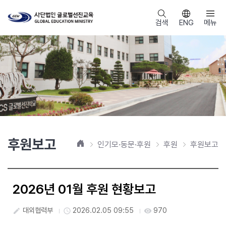
검색
ENG
메뉴
후원보고
홈
인기모·동문·후원
후원
후원보고
2026년 01월 후원 현황보고
대외협력부
2026.02.05 09:55
970
create
access_time
visibility