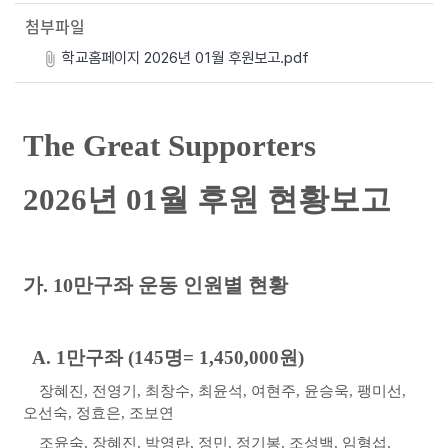
첨부파일
학교홈페이지 2026년 01월 후원보고.pdf
The Great Supporters
2026
년
01
월 후원 현황보고
가
. 10
만구좌 운동 인원별 현황
A. 1
만구좌
(145
명
= 1,450,000
원
)
장혜진
,
전영기
,
최창수
,
최윤석
,
여현주
,
윤승욱
,
팽미선
,
오선숙
,
정효은
,
조보연
조윤숙
,
장혜진
,
박영란
,
정민
,
정기봉
,
조성백
,
임형섭
,