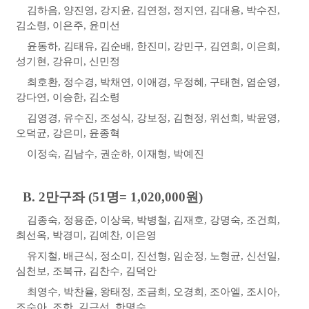
김하음
,
양진영
,
강지윤
,
김연정
,
정지연
,
김대용
,
박수진
,
김소령
,
이은주
,
윤미선
윤동하
,
김태유
,
김순배
,
한진미
,
강민구
,
김연희
,
이은희
,
성기현
,
강유미
,
신민정
최호환
,
정수경
,
박채연
,
이애경
,
우정혜
,
구태현
,
염순영
,
강다연
,
이승한
,
김소령
김영경
,
유수진
,
조성식
,
강보정
,
김현정
,
위선희
,
박윤영
,
오덕균
,
강은미
,
윤종혁
이정숙
,
김남수
,
권순하
,
이재형
,
박예진
B. 2
만구좌
(51
명
= 1,020,000
원
)
김종숙
,
정용준
,
이상욱
,
박병철
,
김재호
,
강명숙
,
조건희
,
최선옥
,
박경미
,
김예찬
,
이은영
유지철
,
배근식
,
정소미
,
진선형
,
임순정
,
노형균
,
신선일
,
심천보
,
조복규
,
김찬수
,
김덕안
최영수
,
박찬율
,
왕태정
,
조금희
,
오경희
,
조아엘
,
조시아
,
조수아
,
조한
,
김근선
,
한명수