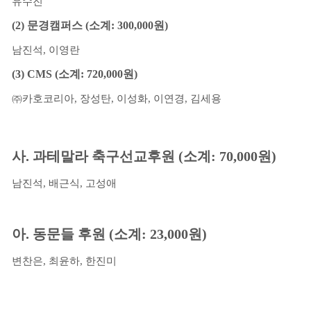
유수진
(2)
문경캠퍼스
(
소계
: 300,000
원
)
남진석
,
이영란
(3) CMS (
소계
: 720,000
원
)
㈜
카호코리아
,
장성탄
,
이성화
,
이연경
,
김세용
사
.
과테말라 축구선교후원
(
소계
: 70,000
원
)
남진석
,
배근식
,
고성애
아
.
동문들 후원
(
소계
: 23,000
원
)
변찬은
,
최윤하
,
한진미