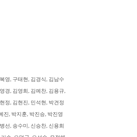
복영
,
구태현
,
김경식
,
김남수
영경
,
김영희
,
김예찬
,
김용규
,
현정
,
김현진
,
민석현
,
박견정
예진
,
박지훈
,
박진승
,
박진영
병선
,
송수미
,
신승찬
,
신용희