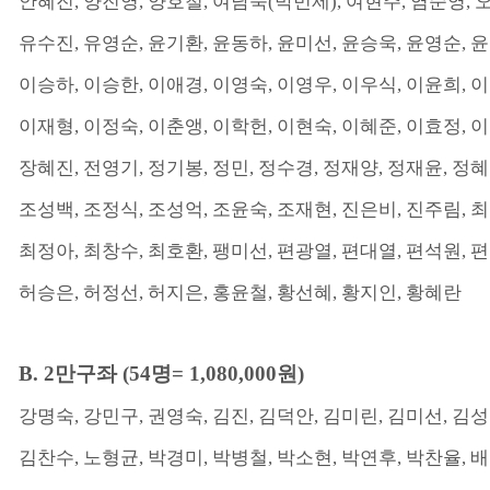
안혜진
,
양진영
,
양호철
,
여남숙
(
박민제
),
여현주
,
염순영
,
유수진
,
유영순
,
윤기환
,
윤동하
,
윤미선
,
윤승욱
,
윤영순
,
윤
이승하
,
이승한
,
이애경
,
이영숙
,
이영우
,
이우식
,
이윤희
,
이
이재형
,
이정숙
,
이춘앵
,
이학헌
,
이현숙
,
이혜준
,
이효정
,
이
장혜진
,
전영기
,
정기봉
,
정민
,
정수경
,
정재양
,
정재윤
,
정혜
조성백
,
조정식
,
조성억
,
조윤숙
,
조재현
,
진은비
,
진주림
,
최
최정아
,
최창수
,
최호환
,
팽미선
,
편광열
,
편대열
,
편석원
,
편
허승은
,
허정선
,
허지은
,
홍윤철
,
황선혜
,
황지인
,
황혜란
B. 2
만구좌
(54
명
= 1,080,000
원
)
강명숙
,
강민구
,
권영숙
,
김진
,
김덕안
,
김미린
,
김미선
,
김성
김찬수
,
노형균
,
박경미
,
박병철
,
박소현
,
박연후
,
박찬율
,
배