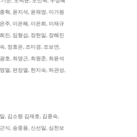
오기순
,
오덕균
,
오선숙
,
우정혜
종혁
,
윤지석
,
윤채영
,
이가원
은주
,
이은혜
,
이은희
,
이재규
희진
,
임형섭
,
장헌일
,
장혜진
숙
,
정효은
,
조미경
,
조보연
,
광호
,
최영근
,
최원준
,
최윤석
영열
,
편장열
,
한지숙
,
허관성
,
일
,
김소령 김재호
,
김종숙
,
근식
,
송중용
,
신선일
,
심천보