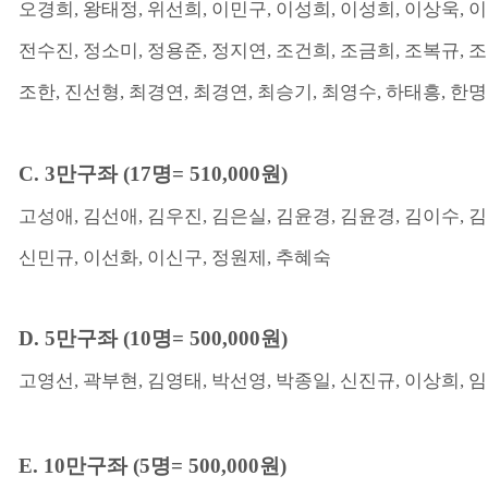
오경희
,
왕태정
,
위선희
,
이민구
,
이성희
,
이성희
,
이상욱
,
이
전수진
,
정소미
,
정용준
,
정지연
,
조건희
,
조금희
,
조복규
,
조
조한
,
진선형
,
최경연
,
최경연
,
최승기
,
최영수
,
하태흥
,
한명
C. 3
만구좌
(17
명
= 510,000
원
)
고성애
,
김선애
,
김우진
,
김은실
,
김윤경
,
김윤경
,
김이수
,
김
신민규
,
이선화
,
이신구
,
정원제
,
추혜숙
D. 5
만구좌
(10
명
= 500,000
원
)
고영선
,
곽부현
,
김영태
,
박선영
,
박종일
,
신진규
,
이상희
,
임
E. 10
만구좌
(5
명
= 500,000
원
)