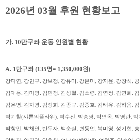
2026
년
03
월 후원 현황보고
가
. 10
만구좌 운동 인원별 현황
A. 1
만구좌
(135
명
= 1,350,000
원
)
강다연
,
강민구
,
강보정
,
강유미
,
강은미
,
강지윤
,
강창석
,
공
김대용
,
김미영
,
김민정
,
김성철
,
김소령
,
김연정
,
김연희
,
김
김은영
,
김자경
,
김정희
,
김종규
,
김종호
,
김태유
,
김하음
,
김
박기철
(
샤론의플라워
),
박수진
,
박승명
,
박연옥
,
박영란
,
박
박창민
,
박채연
,
반두자
,
백순실
,
변동언
,
복미영
,
성기현
,
송