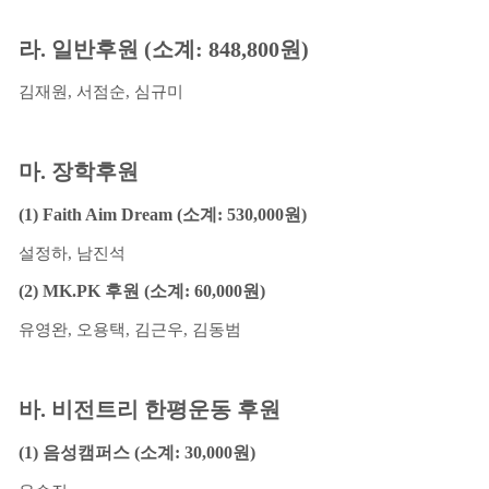
라
.
일반후원
(
소계
: 848,800
원
)
김재원
,
서점순
,
심규미
마
.
장학후원
(1) Faith Aim Dream (
소계
: 530,000
원
)
설정하
,
남진석
(2) MK.PK
후원
(
소계
: 60,000
원
)
유영완
,
오용택
,
김근우
,
김동범
바
.
비전트리 한평운동 후원
(1)
음성캠퍼스
(
소계
: 30,000
원
)