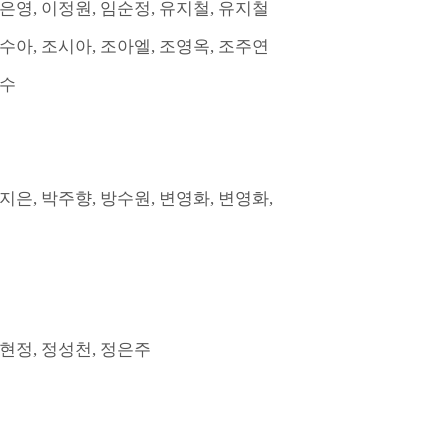
은영
,
이정원
,
임순정
,
유지철
,
유지철
수아
,
조시아
,
조아엘
,
조영옥
,
조주연
수
지은
,
박주향
,
방수원
,
변영화
,
변영화
,
현정
,
정성천
,
정은주