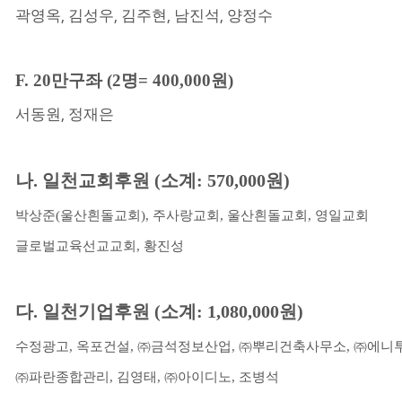
,
,
,
,
곽영옥
김성우
김주현
남진석
양정수
F. 20
만구좌
(2
명
= 400,000
원
)
,
서동원
정재은
나
.
일천교회후원
(
소계
: 570,000
원
)
박상준
(
울산흰돌교회
),
주사랑교회
,
울산흰돌교회
,
영일교회
글로벌교육선교교회
,
황진성
다
.
일천기업후원
(
소계
: 1,080,000
원
)
수정광고
,
옥포건설
,
㈜
금석정보산업
,
㈜
뿌리건축사무소
,
㈜
에니
㈜
파란종합관리
,
김영태
,
㈜
아이디노
,
조병석