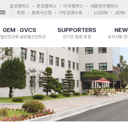
음성캠퍼스
문경캠퍼스
미국캠퍼스
세종창의캠퍼스
후원
증명서신청
기부금영수증
LOGIN
JOIN
GEM · GVCS
SUPPORTERS
NEW
로벌선진교육·글로벌선진학교
인기모·동문·후원
공지사항·