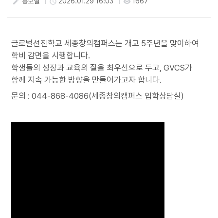
홍보실
2026.01.29 16:03
1667
create
access_time
visibility
첨부파일
글로벌선진학교 세종창의캠퍼스는 개교 5주년을 맞이하여
학비 감면을 시행합니다.
학생들의 성장과 교육의 질을 최우선으로 두고, GVCS가
함께 지속 가능한 방향을 만들어가고자 합니다.
문의 : 044-868-4086(세종창의캠퍼스 입학상담실)