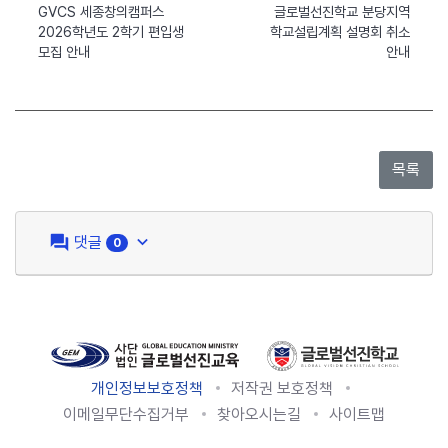
GVCS 세종창의캠퍼스
글로벌선진학교 분당지역
2026학년도 2학기 편입생
학교설립계획 설명회 취소
모집 안내
안내
question_answer
keyboard_arrow_down
댓글
0
개인정보보호정책
저작권 보호정책
이메일무단수집거부
찾아오시는길
사이트맵