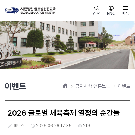
검색
ENG
메뉴
이벤트
홈
공지사항·언론보도
이벤트
2026 글로벌 체육축제 열정의 순간들
홍보실
2026.06.26 17:35
219
create
access_time
visibility