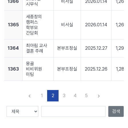
1366
비서실
2026.01.14
1,265
시무식
세종창의
캠퍼스
1365
비서실
2026.01.14
1,264
학부모
간담회
최아림 교사
1364
본부조정실
2025.12.27
1,293
결혼 주례
몽골
1363
비비위원
본부조정실
2025.12.26
1,281
미팅
1
2
3
4
5
keyboard_arrow_left
keyboard_arrow_right
이전
다음
검색
Total :
1382
, Page
2
/
139