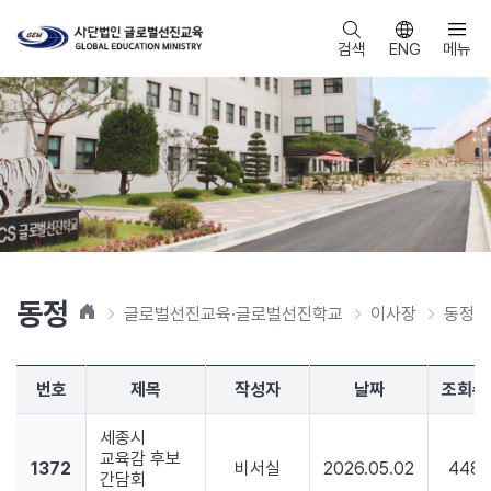
검색
ENG
메뉴
동정
홈
글로벌선진교육·글로벌선진학교
이사장
동정
번호
제목
작성자
날짜
조회수
세종시
교육감 후보
1372
비서실
2026.05.02
448
간담회