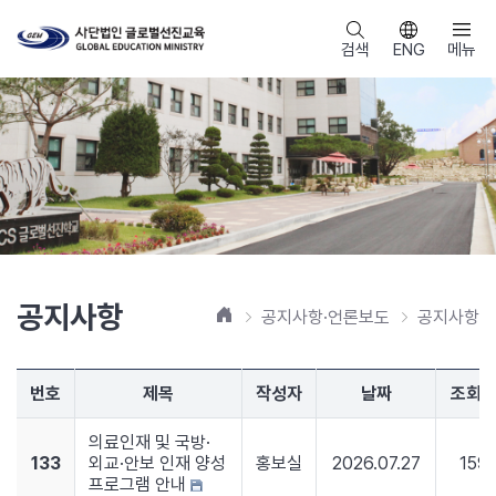
검색
ENG
메뉴
공지사항
홈
공지사항·언론보도
공지사항
번호
제목
작성자
날짜
조회
의료인재 및 국방·
133
외교·안보 인재 양성
홍보실
2026.07.27
159
프로그램 안내