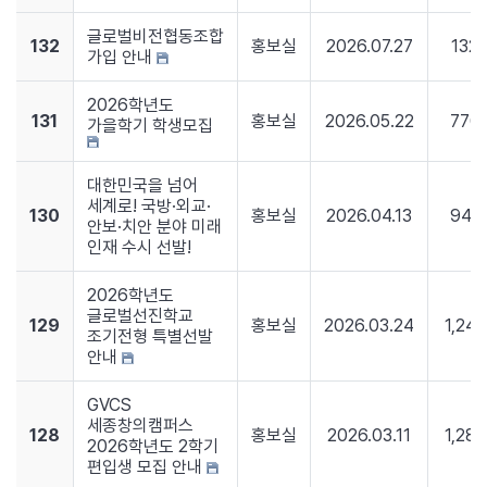
글로벌비전협동조합
132
홍보실
2026.07.27
132
가입 안내
2026학년도
131
홍보실
2026.05.22
770
가을학기 학생모집
대한민국을 넘어
세계로! 국방·외교·
130
홍보실
2026.04.13
941
안보·치안 분야 미래
인재 수시 선발!
2026학년도
글로벌선진학교
129
홍보실
2026.03.24
1,242
조기전형 특별선발
안내
GVCS
세종창의캠퍼스
128
홍보실
2026.03.11
1,285
2026학년도 2학기
편입생 모집 안내