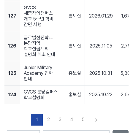
GVCS
세종창의캠퍼스
127
홍보실
2026.01.29
1,679
개교 5주년 학비
감면 시행
글로벌선진학교
분당지역
126
홍보실
2025.11.05
2,761
학교설립계획
설명회 취소 안내
Junior Military
125
Academy 입학
홍보실
2025.10.31
5,80
안내
GVCS 분당캠퍼스
124
홍보실
2025.10.22
2,64
학교설명회
1
2
3
4
5
keyboard_arrow_right
다음