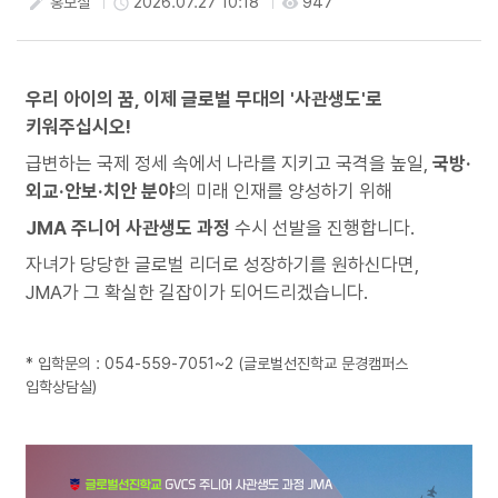
홍보실
2026.07.27 10:18
947
create
access_time
visibility
첨부파일
우리 아이의 꿈, 이제 글로벌 무대의 '사관생도'로
키워주십시오!
급변하는 국제 정세 속에서 나라를 지키고 국격을 높일,
국방·
외교·안보·치안 분야
의 미래 인재를 양성하기 위해
JMA 주니어 사관생도 과정
수시 선발을 진행합니다.
자녀가 당당한 글로벌 리더로 성장하기를 원하신다면,
JMA가 그 확실한 길잡이가 되어드리겠습니다.
* 입학문의 : 054-559-7051~2 (글로벌선진학교 문경캠퍼스
입학상담실)