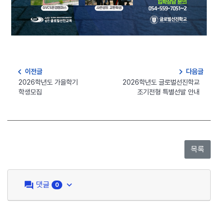
navigate_before
navigate_next
이전글
다음글
2026학년도 가을학기
2026학년도 글로벌선진학교
학생모집
조기전형 특별선발 안내
question_answer
keyboard_arrow_down
댓글
0