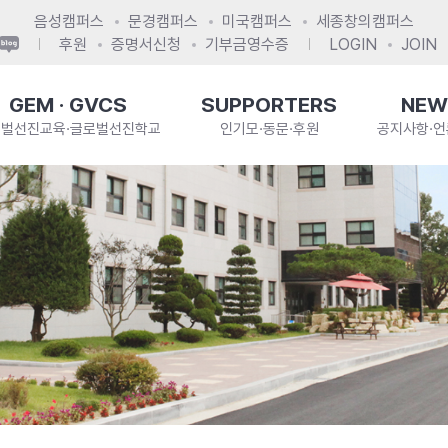
음성캠퍼스
문경캠퍼스
미국캠퍼스
세종창의캠퍼스
후원
증명서신청
기부금영수증
LOGIN
JOIN
GEM · GVCS
SUPPORTERS
NEW
로벌선진교육·글로벌선진학교
인기모·동문·후원
공지사항·