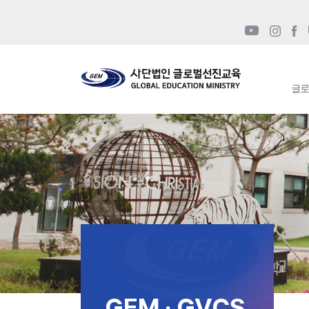
글
GEM · GVCS