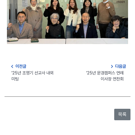
navigate_before
navigate_next
이전글
다음글
'25년 조영기 선교사 내외
'25년 문경캠퍼스 연례
미팅
이사장 연찬회