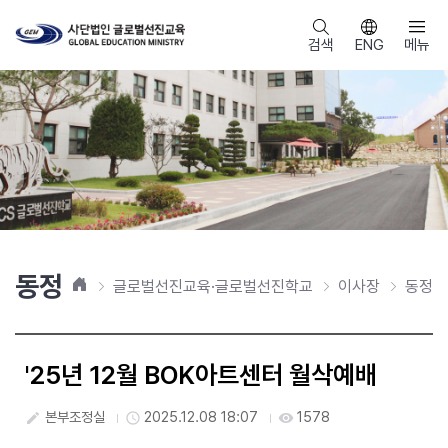
검색
ENG
메뉴
동정
홈
글로벌선진교육·글로벌선진학교
이사장
동정
'25년 12월 BOK아트센터 월삭예배
본부조정실
2025.12.08 18:07
1578
create
access_time
visibility