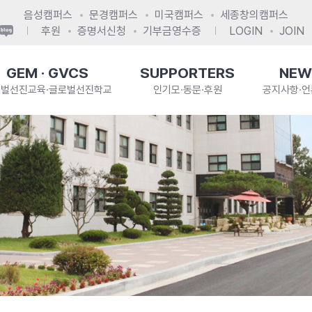
음성캠퍼스
문경캠퍼스
미국캠퍼스
세종창의캠퍼스
후원
증명서신청
기부금영수증
LOGIN
JOIN
GEM · GVCS
SUPPORTERS
NEW
로벌선진교육·글로벌선진학교
인기모·동문·후원
공지사항·