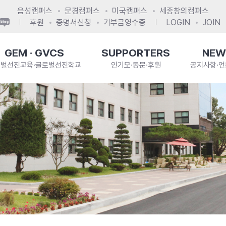
음성캠퍼스
문경캠퍼스
미국캠퍼스
세종창의캠퍼스
후원
증명서신청
기부금영수증
LOGIN
JOIN
GEM · GVCS
SUPPORTERS
NEW
로벌선진교육·글로벌선진학교
인기모·동문·후원
공지사항·