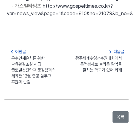
- 가스펠타임즈
http://www.gospeltimes.co.kr/?
var=news_view&page=1&code=810&no=21079&b_n
navigate_before
navigate_next
이전글
다음글
우수인재유치를 위한
광주세계수영선수권대회에서
교육환경조성 시급
통역봉사로 놀라운 활약을
글로벌선진학교 문경캠퍼스
펼치는 학교가 있어 화재
체육관 12월 준공 앞두고
후원의 손길