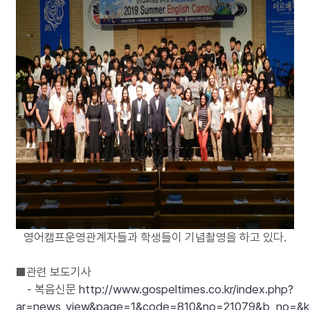
영어캠프운영관계자들과 학생들이 기념촬영을 하고 있다.
■관련 보도기사
- 복음신문
http://www.gospeltimes.co.kr/index.php?
ar=news_view&page=1&code=810&no=21079&b_no