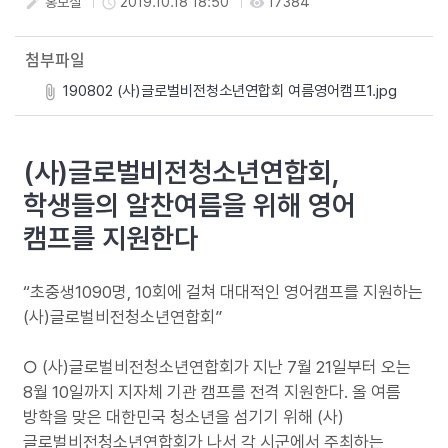
홍보실
2019.10.18 18:50
17384
create
access_time
visibility
첨부파일
190802 (사)글로벌비전청소년연합회 여름영어캠프1.jpg
(사)글로벌비전청소년연합회,
학생들의 알찬여름을 위해 영어
캠프를 지원한다
“초중생1090명, 10회에 걸쳐 대대적인 영어캠프를 지원하는
(사)글로벌비전청소년연합회”
○ (사)글로벌비전청소년연합회가 지난 7월 21일부터 오는
8월 10일까지 지자체 기관 캠프를 전격 지원한다. 올 여름
방학을 맞은 대한민국 청소년을 섬기기 위해 (사)
글로벌비전청소년연합회가 나서 각 시군에서 주최하는