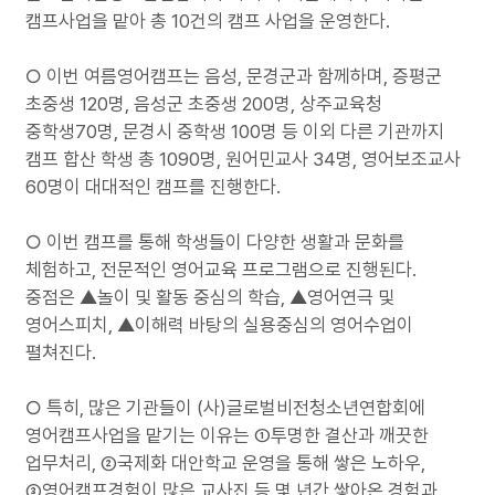
캠프사업을 맡아 총 10건의 캠프 사업을 운영한다.
○ 이번 여름영어캠프는 음성, 문경군과 함께하며, 증평군
초중생 120명, 음성군 초중생 200명, 상주교육청
중학생70명, 문경시 중학생 100명 등 이외 다른 기관까지
캠프 합산 학생 총 1090명, 원어민교사 34명, 영어보조교사
60명이 대대적인 캠프를 진행한다.
○ 이번 캠프를 통해 학생들이 다양한 생활과 문화를
체험하고, 전문적인 영어교육 프로그램으로 진행된다.
중점은 ▲놀이 및 활동 중심의 학습, ▲영어연극 및
영어스피치, ▲이해력 바탕의 실용중심의 영어수업이
펼쳐진다.
○ 특히, 많은 기관들이 (사)글로벌비전청소년연합회에
영어캠프사업을 맡기는 이유는 ①투명한 결산과 깨끗한
업무처리, ②국제화 대안학교 운영을 통해 쌓은 노하우,
③영어캠프경험이 많은 교사진 등 몇 년간 쌓아온 경험과