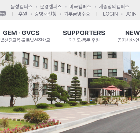
음성캠퍼스
문경캠퍼스
미국캠퍼스
세종창의캠퍼스
후원
증명서신청
기부금영수증
LOGIN
JOIN
GEM · GVCS
SUPPORTERS
NEW
로벌선진교육·글로벌선진학교
인기모·동문·후원
공지사항·