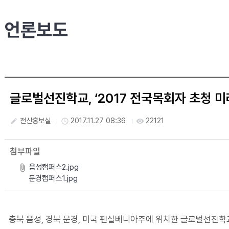
언론보도
글로벌선진학교, ‘2017 전국목회자 초청 미
전산홍보실
2017.11.27 08:36
22121
create
access_time
visibility
첨부파일
음성캠퍼스2.jpg
문경캠퍼스1.jpg
충북 음성, 경북 문경, 미국 펜실베니아주에 위치한 글로벌선진학교(Global