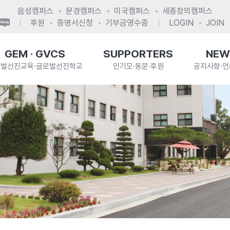
음성캠퍼스
문경캠퍼스
미국캠퍼스
세종창의캠퍼스
후원
증명서신청
기부금영수증
LOGIN
JOIN
GEM · GVCS
SUPPORTERS
NEW
로벌선진교육·글로벌선진학교
인기모·동문·후원
공지사항·