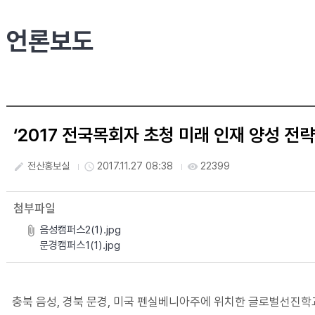
언론보도
‘2017 전국목회자 초청 미래 인재 양성 전
전산홍보실
2017.11.27 08:38
22399
create
access_time
visibility
첨부파일
음성캠퍼스2(1).jpg
문경캠퍼스1(1).jpg
충북 음성, 경북 문경, 미국 펜실베니아주에 위치한 글로벌선진학교(Global