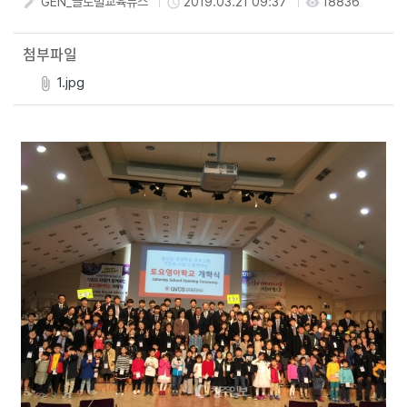
GEN_글로벌교육뉴스
2019.03.21 09:37
18836
create
access_time
visibility
첨부파일
1.jpg