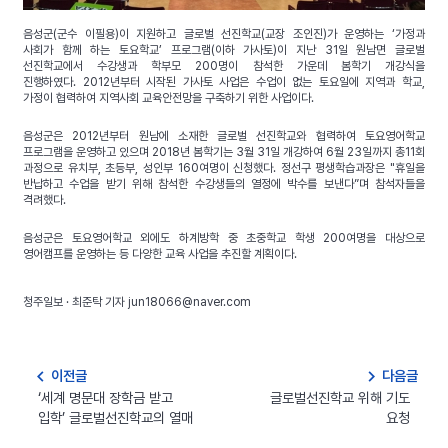
음성군(군수 이필용)이 지원하고 글로벌 선진학교(교장 조인진)가 운영하는 ‘가정과
사회가 함께 하는 토요학교’ 프로그램(이하 가사토)이 지난 31일 원남면 글로벌
선진학교에서 수강생과 학부모 200명이 참석한 가운데 봄학기 개강식을
진행하였다.
2012년부터 시작된 가사토 사업은 수업이 없는 토요일에 지역과 학교,
가정이 협력하여 지역사회 교육안전망을 구축하기 위한 사업이다.
음성군은 2012년부터 원남에 소재한 글로벌 선진학교와 협력하여 토요영어학교
프로그램을 운영하고 있으며 2018년 봄학기는 3월 31일 개강하여 6월 23일까지 총11회
과정으로 유치부, 초등부, 성인부 160여명이 신청했다.
정선구 평생학습과장은 "휴일을
반납하고 수업을 받기 위해 참석한 수강생들의 열정에 박수를 보낸다”며 참석자들을
격려했다.
음성군은 토요영어학교 외에도 하계방학 중 초중학교 학생 200여명을 대상으로
영어캠프를 운영하는 등 다양한 교육 사업을 추진할 계획이다.
청주일보 · 최준탁 기자 jun18066@naver.com
navigate_before
navigate_next
이전글
다음글
‘세계 명문대 장학금 받고
글로벌선진학교 위해 기도
입학’ 글로벌선진학교의 열매
요청