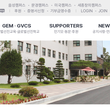
음성캠퍼스
문경캠퍼스
미국캠퍼스
세종창의캠퍼스
후원
증명서신청
기부금영수증
LOGIN
JOIN
GEM · GVCS
SUPPORTERS
NEW
로벌선진교육·글로벌선진학교
인기모·동문·후원
공지사항·