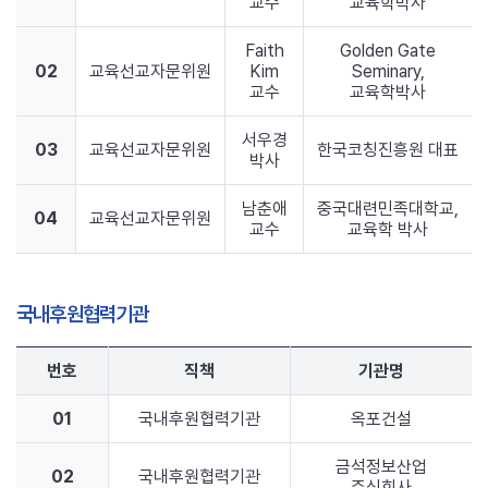
교수
교육학박사
Faith
Golden Gate
02
교육선교자문위원
Kim
Seminary,
교수
교육학박사
서우경
03
교육선교자문위원
한국코칭진흥원 대표
박사
남춘애
중국대련민족대학교,
04
교육선교자문위원
교수
교육학 박사
국내후원협력기관
번호
직책
기관명
01
국내후원협력기관
옥포건설
금석정보산업
02
국내후원협력기관
주식회사