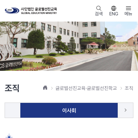
검색
ENG
메뉴
조직
홈
글로벌선진교육·글로벌선진학교
조직
keyboard_arrow_right
이사회