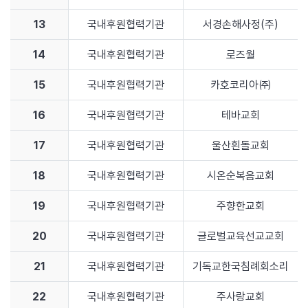
13
국내후원협력기관
서경손해사정(주)
14
국내후원협력기관
로즈월
15
국내후원협력기관
카호코리아㈜
16
국내후원협력기관
테바교회
17
국내후원협력기관
울산흰돌교회
18
국내후원협력기관
시온순복음교회
19
국내후원협력기관
주향한교회
20
국내후원협력기관
글로벌교육선교교회
21
국내후원협력기관
기독교한국침례회소리
22
국내후원협력기관
주사랑교회