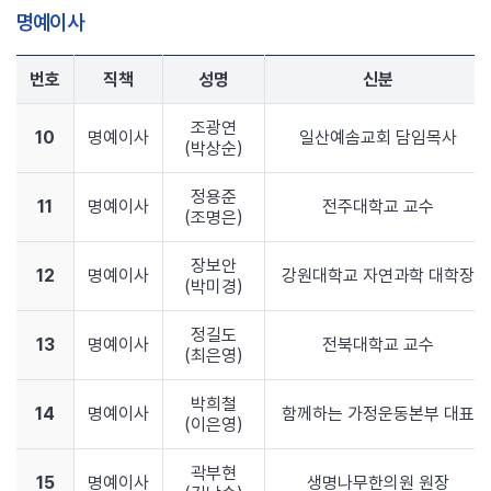
명예이사
번호
직책
성명
신분
조광연
10
명예이사
일산예솜교회 담임목사
(박상순)
정용준
11
명예이사
전주대학교 교수
(조명은)
장보안
12
명예이사
강원대학교 자연과학 대학장
(박미경)
정길도
13
명예이사
전북대학교 교수
(최은영)
박희철
14
명예이사
함께하는 가정운동본부 대표
(이은영)
곽부현
15
명예이사
생명나무한의원 원장