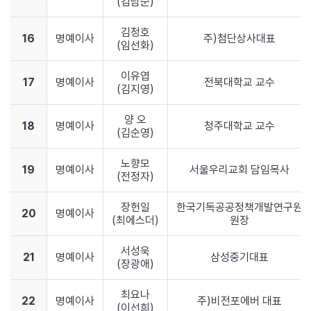
(김남순)
김정호
16
명예이사
주)첨단상사대표
(임선화)
이유엽
17
명예이사
전북대학교 교수
(김지영)
양 오
18
명예이사
청주대학교 교수
(김순영)
노향모
19
명예이사
서울우리교회 담임목사
(전정자)
장헌일
한국기독공공정책개발연구원
20
명예이사
(최에스더)
원장
서성욱
21
명예이사
삼성중기대표
(장광애)
최요나
22
명예이사
주)비전포에버 대표
(이선희)