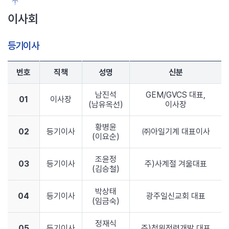
이사회
등기이사
번호
직책
성명
신분
남진석
GEM/GVCS 대표,
01
이사장
(남유옥선)
이사장
황병윤
02
등기이사
㈜아일기계 대표이사
(이요순)
조윤정
03
등기이사
주)사계절 겨울대표
(김승철)
박상태
04
등기이사
광주일신교회 대표
(임금숙)
정재식
05
등기이사
주)청원전력개발 대표