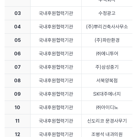
03
국내후원협력기관
수정광고
04
국내후원협력기관
(주)뿌리건축사사무소
05
국내후원협력기관
(주)파란환경
06
국내후원협력기관
㈜에니투어
07
국내후원협력기관
주)삼성중기
08
국내후원협력기관
서북양복점
09
국내후원협력기관
SK대주에너지
10
국내후원협력기관
㈜아이디노
11
국내후원협력기관
신도리코 문경사무기
12
국내후원협력기관
조병석 내과의원