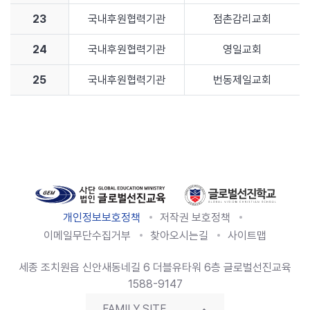
23
국내후원협력기관
점촌감리교회
24
국내후원협력기관
영일교회
25
국내후원협력기관
번동제일교회
개인정보보호정책
저작권 보호정책
이메일무단수집거부
찾아오시는길
사이트맵
세종 조치원읍 신안새동네길 6 더블유타워 6층 글로벌선진교육
1588-9147
FAMILY SITE