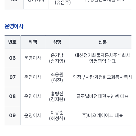
(유은주)
운영이사
번호
직책
성명
신분
운기남
대신정기화물자동차주식회사
06
운영이사
(송지영)
양평영업 대표
조용원
07
운영이사
의정부사랑과평화교회동사목사
(여진)
홍병진
08
운영이사
글로벌비전태권도연맹 대표
(김지란)
이규순
09
운영이사
주)비오케이아트 대표
(허성식)