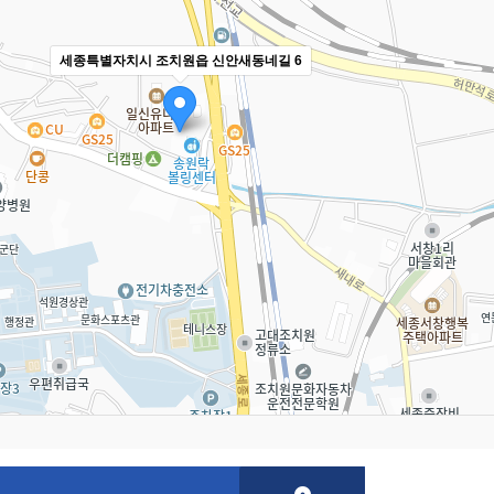
세종특별자치시 조치원읍 신안새동네길 6