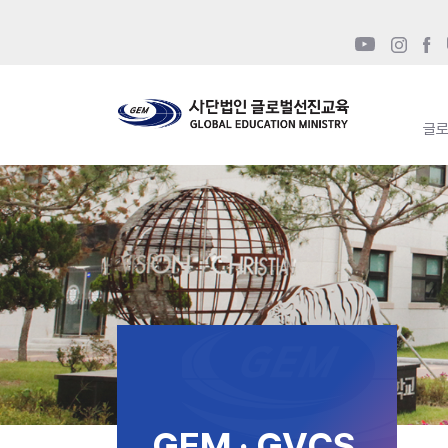
글
GEM · GVCS