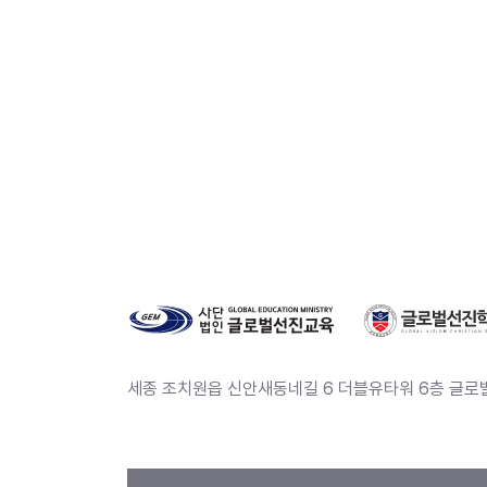
세종 조치원읍 신안새동네길 6 더블유타워 6층 글