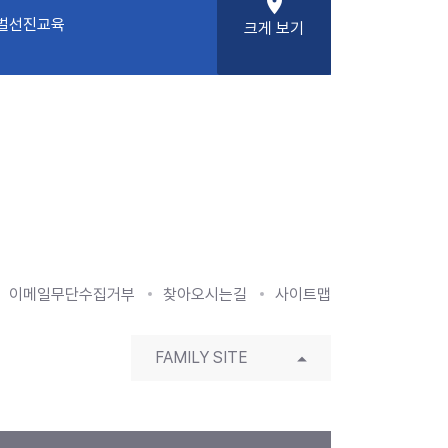
place
로벌선진교육
크게 보기
이메일무단수집거부
찾아오시는길
사이트맵
FAMILY SITE