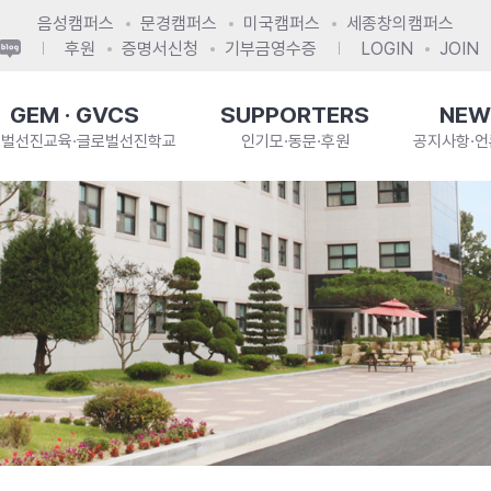
음성캠퍼스
문경캠퍼스
미국캠퍼스
세종창의캠퍼스
후원
증명서신청
기부금영수증
LOGIN
JOIN
GEM · GVCS
SUPPORTERS
NEW
로벌선진교육·글로벌선진학교
인기모·동문·후원
공지사항·