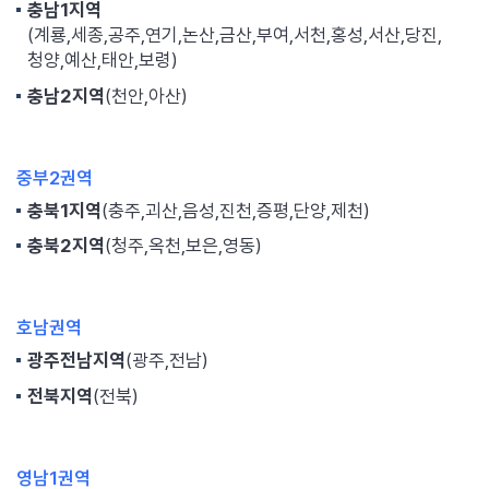
충남1지역
(계룡,세종,공주,연기,논산,금산,부여,서천,홍성,서산,당진,
청양,예산,태안,보령)
충남2지역
(천안,아산)
중부2권역
충북1지역
(충주,괴산,음성,진천,증평,단양,제천)
충북2지역
(청주,옥천,보은,영동)
호남권역
광주전남지역
(광주,전남)
전북지역
(전북)
영남1권역