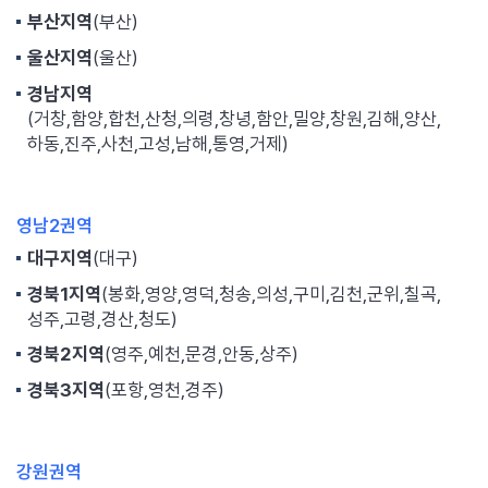
부산지역
(부산)
울산지역
(울산)
경남지역
(거창,함양,합천,산청,의령,창녕,함안,밀양,창원,김해,양산,
하동,진주,사천,고성,남해,통영,거제)
영남2권역
대구지역
(대구)
경북1지역
(봉화,영양,영덕,청송,의성,구미,김천,군위,칠곡,
성주,고령,경산,청도)
경북2지역
(영주,예천,문경,안동,상주)
경북3지역
(포항,영천,경주)
강원권역