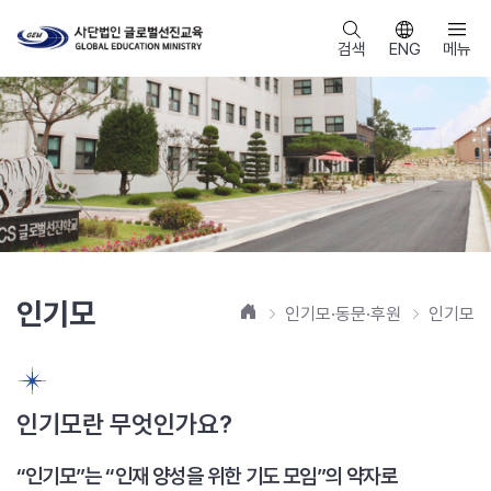
검색
ENG
메뉴
인기모
홈
인기모·동문·후원
인기모
인기모란 무엇인가요?
“인기모”는 “인재 양성을 위한 기도 모임”의 약자로