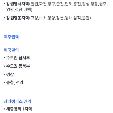
강원영서지역
(철원,화천,양구,춘천,인제,홍천,횡성,평창,원주,
영월,정선,태백)
강원영동지역
(고성,속초,양양,강릉,동해,삼척,울진)
제주권역
미국권역
수도권 남서부
수도권 동북부
경상
충청, 전라
창의캠퍼스 권역
세종창의 1지역