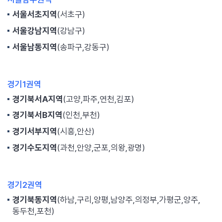
서울서초지역
(서초구)
서울강남지역
(강남구)
서울남동지역
(송파구,강동구)
경기1권역
경기북서A지역
(고양,파주,연천,김포)
경기북서B지역
(인천,부천)
경기서부지역
(시흥,안산)
경기수도지역
(과천,안양,군포,의왕,광명)
경기2권역
경기북동지역
(하남,구리,양평,남양주,의정부,가평군,양주,
동두천,포천)