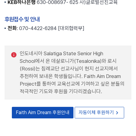
KEB하나은행
630-008697- 625 사)글로벌선진교육
후원접수 및 안내
전화
: 070-4422-6284 [대외협력부]
인도네시아 Salatiga State Senior High
School에서 온 데살로니가(Tesalonika)와 로시
(Rossi)는 침례교단 선교사님이 현지 선교지에서
추천하여 보내온 학생들입니다. Faith Aim Dream
Project를 통하여 교육선교에 기여하고 싶은 분들의
적극적인 기도와 후원을 기다리겠습니다.
chevron_right
Faith Aim Dream 후원안내
자동이체 후원하기