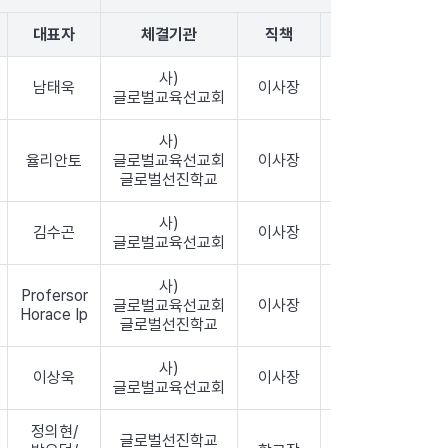
협
대표자
체결기관
직책
체결자
사)
남태욱
이사장
남진석
2019
글로벌교육선교회
사)
율리안토
글로벌교육선교회
이사장
남진석
2018
글로벌선진학교
사)
김수곤
이사장
남진석
2018
글로벌교육선교회
사)
Profersor
글로벌교육선교회
이사장
남진석
2018
Horace Ip
글로벌선진학교
사)
이상욱
이사장
남진석
2018
글로벌교육선교회
정의현/
글로벌선진학교