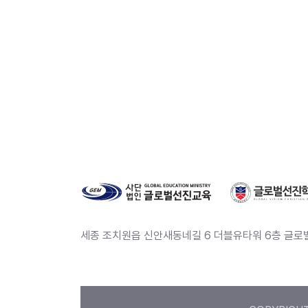
세종 조치원읍 신안새동네길 6 더블유타워 6층 글