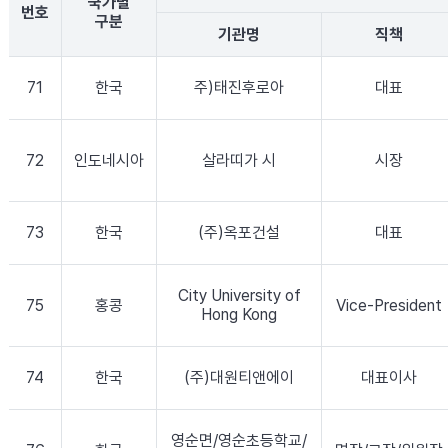
국가별
번호
구분
기관명
직책
71
한국
주)태진후로아
대표
72
인도네시아
살라띠가 시
시장
73
한국
(주)옥포건설
대표
City University of
75
홍콩
Vice-President
Hong Kong
74
한국
(주)대원티앤에이
대표이사
영순면/영순초등학교/