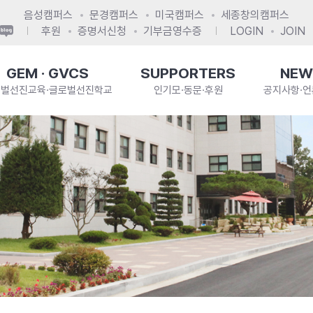
음성캠퍼스
문경캠퍼스
미국캠퍼스
세종창의캠퍼스
후원
증명서신청
기부금영수증
LOGIN
JOIN
GEM · GVCS
SUPPORTERS
NEW
로벌선진교육·글로벌선진학교
인기모·동문·후원
공지사항·