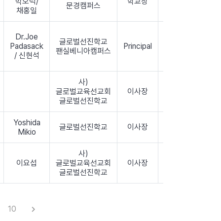
박오덕/
학교장
이명훈
2018
문경캠퍼스
채홍일
Dr.Joe
글로벌선진학교
Joshua
Padasack
Principal
2018
팬실베니아캠퍼스
Kang
/ 신현석
사)
글로벌교육선교회
이사장
남진석
2018
글로벌선진학교
Yoshida
글로벌선진학교
이사장
남진석
2018
Mikio
사)
이요섭
글로벌교육선교회
이사장
남진석
2018
글로벌선진학교
10
keyboard_arrow_right
다음