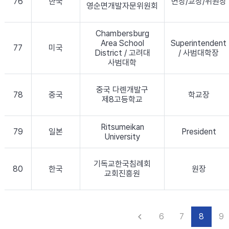
76
한국
면장/교장/위원장
영순면개발자문위원회
Chambersburg
Area School
Superintendent
77
미국
District / 고려대
/ 사범대학장
사범대학
중국 다롄개발구
78
중국
학교장
제8고등학교
Ritsumeikan
79
일본
President
University
기독교한국침례회
80
한국
원장
교회진흥원
6
7
8
9
keyboard_arrow_left
이전