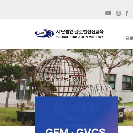
글
GEM · GVCS