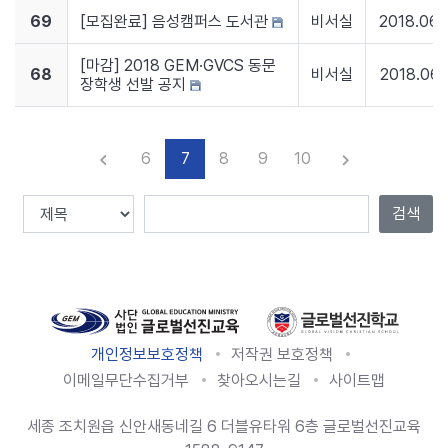
69
[모집완료] 음성캠퍼스 도서관
비서실
2018.06.
[마감] 2018 GEM·GVCS 동문
68
비서실
2018.06.
장학생 선발 공지
6
7
8
9
10
keyboard_arrow_left
keyboard_arrow_right
이전
다음
검색
Total :
137
, Page
7
/
14
개인정보보호정책
저작권 보호정책
이메일무단수집거부
찾아오시는길
사이트맵
세종 조치원읍 신안새동네길 6 더블유타워 6층 글로벌선진교육