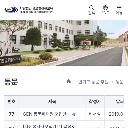
검색
ENG
메뉴
동문
홈
인기모·동문·후원
동문
번호
제목
작성자
날짜
77
GEN 동문취재원 모집안내
비서실
2019.01.
[자원봉사자모집완료] 음성&