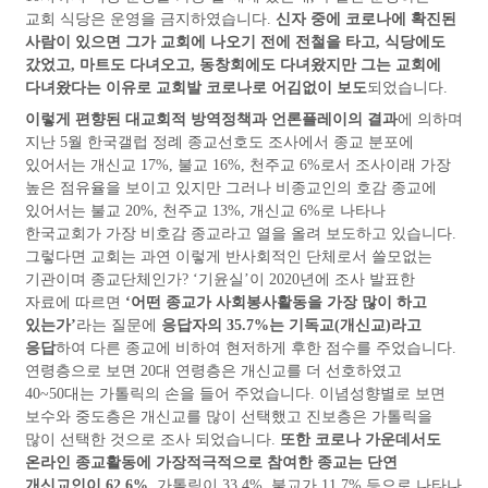
교회 식당은 운영을 금지하였습니다
.
신자 중에 코로나에 확진된
사람이 있으면 그가 교회에 나오기 전에 전철을 타고
,
식당에도
갔었고
,
마트도 다녀오고
,
동창회에도 다녀왔지만 그는 교회에
다녀왔다는 이유로 교회발 코로나로 어김없이 보도
되었습니다
.
이렇게 편향된 대교회적 방역정책과 언론플레이의 결과
에 의하며
지난
5
월 한국갤럽 정례 종교선호도 조사에서 종교 분포에
있어서는 개신교
17%,
불교
16%,
천주교
6%
로서 조사이래 가장
높은 점유율을 보이고 있지만 그러나 비종교인의 호감 종교에
있어서는 불교
20%,
천주교
13%,
개신교
6%
로 나타나
한국교회가 가장 비호감 종교라고 열을 올려 보도하고 있습니다
.
그렇다면 교회는 과연 이렇게 반사회적인 단체로서 쓸모없는
기관이며 종교단체인가
? ‘
기윤실
’
이
2020
년에 조사 발표한
자료에 따르면
‘
어떤 종교가 사회봉사활동을 가장 많이 하고
있는가
’
라는 질문에
응답자의
35.7%
는 기독교
(
개신교
)
라고
응답
하여 다른 종교에 비하여 현저하게 후한 점수를 주었습니다
.
연령층으로 보면
20
대 연령층은 개신교를 더 선호하였고
40~50
대는 가톨릭의 손을 들어 주었습니다
.
이념성향별로 보면
보수와 중도층은 개신교를 많이 선택했고 진보층은 가톨릭을
많이 선택한 것으로 조사 되었습니다
.
또한 코로나 가운데서도
온라인 종교활동에 가장적극적으로 참여한 종교는 단연
개신교인이
62.6%
,
가톨릭이
33.4%,
불교가
11.7%
등으로 나타나