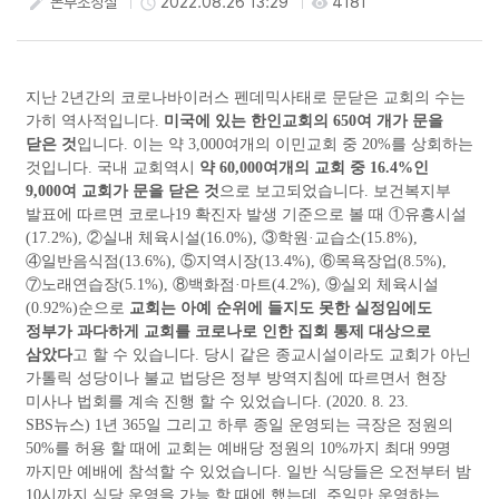
본부조정실
2022.08.26 13:29
4181
create
access_time
visibility
지난
2
년간의 코로나바이러스 펜데믹사태로 문닫은 교회의 수는
가히 역사적입니다
.
미국에 있는 한인교회의
650
여 개가 문을
닫은 것
입니다
.
이는 약
3,000
여개의 이민교회 중
20%
를 상회하는
것입니다
.
국내 교회역시
약
60,000
여개의 교회 중
16.4%
인
9,000
여 교회가 문을 닫은 것
으로 보고되었습니다
.
보건복지부
발표에 따르면 코로나
19
확진자 발생 기준으로 볼 때
①
유흥시설
(17.2%),
②
실내 체육시설
(16.0%),
③
학원
·
교습소
(15.8%),
④
일반음식점
(13.6%),
⑤
지역시장
(13.4%),
⑥
목욕장업
(8.5%),
⑦
노래연습장
(5.1%),
⑧
백화점
·
마트
(4.2%),
⑨
실외 체육시설
(0.92%)
순으로
교회는 아예 순위에 들지도 못한 실정임에도
정부가 과다하게 교회를 코로나로 인한 집회 통제 대상으로
삼았다
고 할 수 있습니다
.
당시 같은 종교시설이라도 교회가 아닌
가톨릭 성당이나 불교 법당은 정부 방역지침에 따르면서 현장
미사나 법회를 계속 진행 할 수 있었습니다
. (2020. 8. 23.
SBS
뉴스
) 1
년
365
일 그리고 하루 종일 운영되는 극장은 정원의
50%
를 허용 할 때에 교회는 예배당 정원의
10%
까지 최대
99
명
까지만 예배에 참석할 수 있었습니다
.
일반 식당들은 오전부터 밤
10
시까지 식당 운영을 가능 할 때에 했는데
,
주일만 운영하는