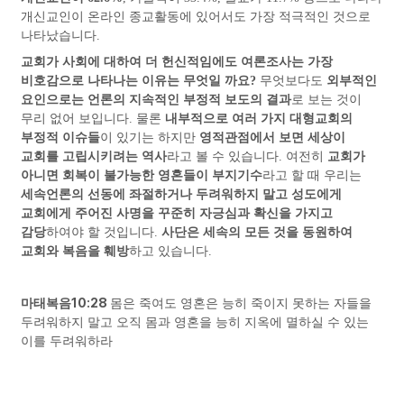
개신교인이 온라인 종교활동에 있어서도 가장 적극적인 것으로
나타났습니다
.
교회가 사회에 대하여 더 헌신적임에도 여론조사는 가장
비호감으로 나타나는 이유는 무엇일 까요
?
무엇보다도
외부적인
요인으로는 언론의 지속적인 부정적 보도의 결과
로 보는 것이
무리 없어 보입니다
.
물론
내부적으로 여러 가지 대형교회의
부정적 이슈들
이 있기는 하지만
영적관점에서 보면 세상이
교회를 고립시키려는 역사
라고 볼 수 있습니다
.
여전히
교회가
아니면 회복이 불가능한 영혼들이 부지기수
라고 할 때 우리는
세속언론의 선동에 좌절하거나 두려워하지 말고 성도에게
교회에게 주어진 사명을 꾸준히 자긍심과 확신을 가지고
감당
하여야 할 것입니다
.
사단은 세속의 모든 것을 동원하여
교회와 복음을 훼방
하고 있습니다
.
10:28
마태복음
몸은 죽여도 영혼은 능히 죽이지 못하는 자들을
두려워하지 말고 오직 몸과 영혼을 능히 지옥에 멸하실 수 있는
이를 두려워하라