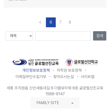
6
7
8
keyboard_arrow_left
이전
검색
Total :
91
, Page
6
/
8
개인정보보호정책
저작권 보호정책
이메일무단수집거부
찾아오시는길
사이트맵
세종 조치원읍 신안새동네길 6 더블유타워 6층 글로벌선진교육
1588-9147
FAMILY SITE