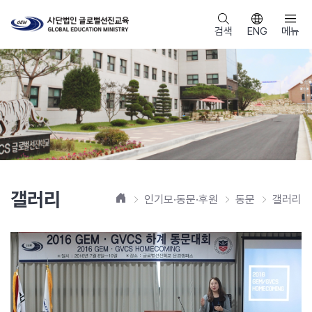
검색
ENG
메뉴
갤러리
홈
인기모·동문·후원
동문
갤러리
31