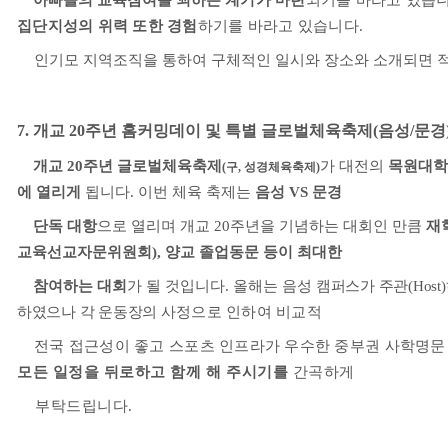
아빠들의 교육참여를 꾀하는
계기가 마련
되기를 바라고 있습
집단지성의 위력 또한 경험
하기를 바라고 있습니다
.
인기모 지역조직을 통하여 구체적인 일시와 장소와 소개되면 
7.
개교
20
주년 홈커밍데이 및 특별 글로벌체육축제
(
음성
/
문경
개교
20
주년 글로벌체육축제
가 대전의
목원대
(
구
,
성경체육축제
)
에 열리게
됩니다
.
이번 체육 축제는
음성
VS
문경
단독 대항
으로 열리며 개교
20
주년을 기념하는 대회인 만큼
재
교육선교자문위원회
),
양교 졸업동문 등이 최대한
참여하는 대회
가 될 것입니다
.
올해는 음성
캠퍼스가 주관
(Host)
하였으나 각 운동장의
사정으로 인하여 비교적
전국 접근성이 좋고 스포츠 인프라가 우수한 중부권 사학명
모든 일정을 뒤로하고 함께 해 주시기를
간곡하게
부탁드립니다
.