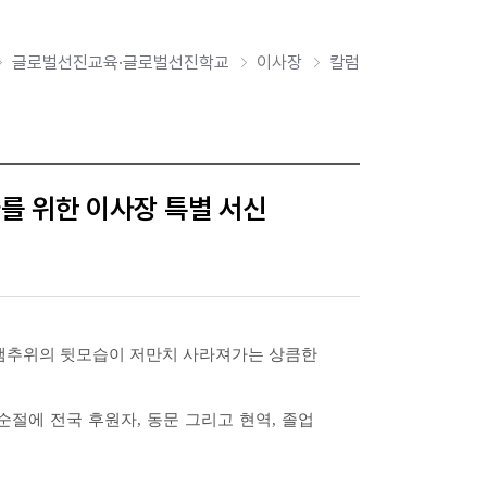
글로벌선진교육·글로벌선진학교
이사장
칼럼
자를 위한 이사장 특별 서신
샘추위의 뒷모습이 저만치 사라져가는 상큼한
순절에 전국 후원자
,
동문 그리고 현역
,
졸업