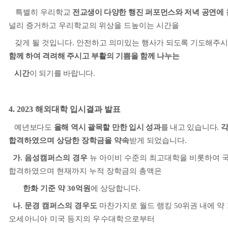
특별히
우리학교
전교생이
다양한 행진 퍼포먼스와 저녁 공연에
널리 증거하고 우리학교의 위상을 드높이는 시간을
갖게 될 것입니다
.
안전하고 의미있는
행사가 되도록 기도해주
함께 하여 격려해 주시고 부활의 기쁨을 함께 나누는
시간
이 되기를 바랍니다
.
4. 2023
해외대학 입시결과 발표
예년보다도
올해 역시 괄목할 만한 입시 성과
를 내고 있습니다
.
각
합격하였으며 상당한 장학금을 약속
받게 되었습니다
.
가. 음성캠퍼스의 경우
뉴 아이비 수준의 최고대학을 비롯하여 
합격하였으며 현재까지 누적 장학금의 총액은
한화 기준 약
30
억원
에 상당합니다
.
나. 문경 캠퍼스의 경우도
마찬가지로 월드 랭킹
50
위권 내에 약
오세아니아 미국 등지의 우수대학으로부터