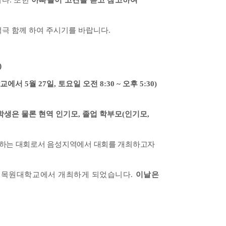
니다
.
또한
아빠들이 고견을 듣고 참고하여
적극 함께 하여 주시기를 바랍니다
.
)
학교에서
5
월
27일,
토요일
오전
8:30 ~
오후
5:30)
학생은 물론 현역 인기모
,
졸업 학부모
(
인기모
,
하는 대회로서 음성지역에서 대회를 개최하고자
문
목원대학교에서 개최하게 되었습니다
.
이날은