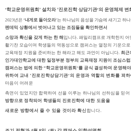
‘
학교운영위원회
’
설치와
’
진로진학 상담기관
‘
의 운영체제 변
2023
년은
‘
내게로 돌아오라
’
는 하나님의 음성을 가슴에 새기고 하나
펜데믹 상황에서 벗어나고 있는 조짐들을 확인하면서
소망과 확신을 갖게 하는 한 해
입니다
.
패밀리캠프로 개학한지 어
활기찬 모습이며 학생들의 역동성으로 캠퍼스는 열정의 기운으로
교육재정 지원을 준비하는 한 해라고 해도 과언이 아닙니다
.
최근
인가대안학교에 대한 일정부분 정부의 교육재정 지원이 조심스럽
캠퍼스는 법에 의한
“
학교운영위
원회
‘
를 공식 결성하여 운영해
위하여 교내
’
진로진학상담기관
‘
의 운영과 역할의 변화를 꾀
마음이 어려운
측면이 있었지만 합력하여 선을 이루는 하나님의 선하심을 믿어
방향으로 정착되어 학생들의 진로진학에
대한 도움을
새로운 방향에서 줄 수 있을 것이라 확신
합니다
.
조기 전형과
4
월 8일, (
토)
각 캠퍼스 입학설명회