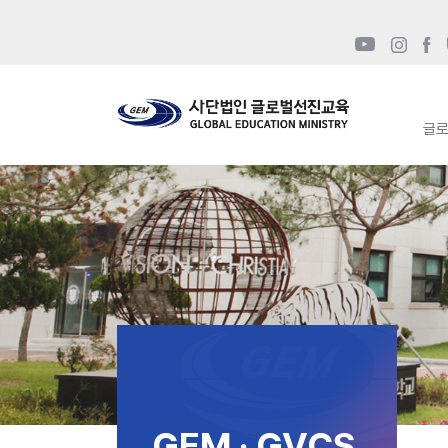
글
GEM · GVCS