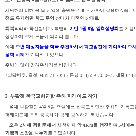
지난해에 비해 올 봄 신입생 충원율은
40%
가까이 상승하였습니
정도 유지하면 학교 운영 상태가 이전의 상태로
회복
되리라 확신합니다
.
특별히
이번
4
월
8
일 입학설명회
를 기점
정상화에 크게 도움이 되리라 봅니다
.
이에
주변 대상자들을 적극 추천하셔서 학교발전에 기여하여 주
장학 시혜
가 기다리고 있으니
주변에 많이 알려주시기를 바랍니다
.
<상담번호
:
음성
043)871-7051 /
문경
054)559-7050~2 /
세종
044)
3.
부활절 한국교회연합 축하 퍼레이드 참가
올해 부활절인 4
월
9
일 주일에는 한국교회연합 주최와 기독
퍼레이드에 우리 공동체가 함께 참여하게 되었습니다
.
오후
2
시에 광화문에서 시청까지 약
4Km
를 행진하며
5
시에는 
기쁨과 소망을 나누기로
하였습니
다
.