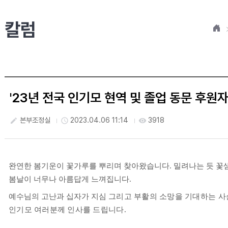
칼럼
홈
'23년 전국 인기모 현역 및 졸업 동문 후원
본부조정실
2023.04.06 11:14
3918
create
access_time
visibility
완연한 봄기운이 꽃가루를 뿌리며 찾아왔습니다
.
밀려나는 듯 꽃
봄날이 너무나 아름답게 느껴집니다
.
예수님의 고난과 십자가 지심
그리고 부활의 소망을 기대하는 사
인기모 여러분께 인사를 드립니다
.