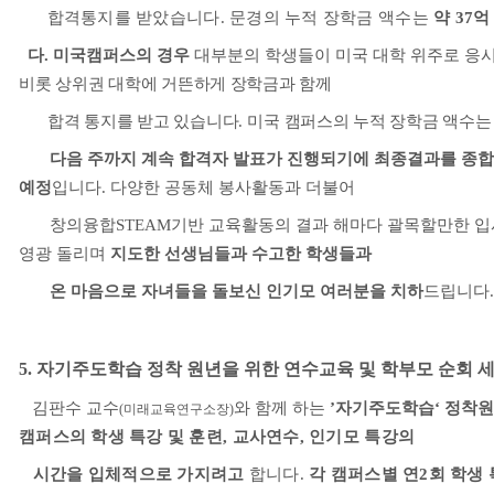
합격통지를 받았습니다
.
문경의 누적 장학금 액수는
약
37
억
다. 미국캠퍼스의 경우
대부분의 학생들이 미국 대학 위주로 응
비롯 상위권 대학에 거뜬하게 장학금과 함께
합격 통지를 받고 있습니다
.
미국 캠퍼스의 누적 장학금 액수
다음 주까지 계속 합격자 발표가 진행되기에 최종결과를 종합하
예정
입니다
.
다양한 공동체 봉사활동과 더불어
창의융합
STEAM
기반 교육활동의 결과 해마다 괄목할만한 
영광 돌리며
지도한 선생님들과 수고한 학생들과
온 마음으로 자녀들을 돌보신 인기모 여러분을 치하
드립니다
.
5.
자기주도학습 정착 원년을 위한 연수교육 및 학부모 순회 
김판수 교수
와 함께 하는
’
자기주도학습
‘
정착원
(
미래교육연구소장
)
캠퍼스의 학생 특강 및 훈련
,
교사연수
,
인기모 특강의
시간을 입체적으로 가지려고
합니다
.
각 캠퍼스별 연
2
회 학생