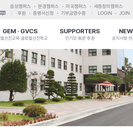
음성캠퍼스
문경캠퍼스
미국캠퍼스
세종창의캠퍼스
후원
증명서신청
기부금영수증
LOGIN
JOIN
GEM · GVCS
SUPPORTERS
NEW
로벌선진교육·글로벌선진학교
인기모·동문·후원
공지사항·