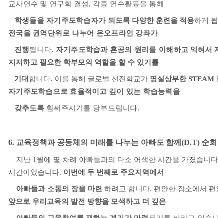
교사연수 및 연구회 결성
,
각종 연수활동을 통해
학생들을 자기주도학습자가 되
도록 다양한 훈련을 적용
하게 
전국을 권역단위로 나누어 온오프라인 강좌가
진행
됩니다
.
자기주도학습과 혼공의 원리를 이해하고
익혀서 
지지하고 필요한 학부모의 역할을 할 수 있기를
기대
합니다
.
이를 통해 글로벌 선진학교가
명실상부한
STEAM
자기주도학습으로 효율적이고 깊이 있는 학습능력을
갖추도록
힘써주시기를 당부드립니다
.
6.
교육정책과 공동체의 미래를 나누는 아빠도 함께
(D.T)
순회
지난
1
월에 몇 차례 아빠들과의 다소 어색한
시간을 가졌습니다
시간이었습니다
.
이번에 두 번째로 주요지역에서
아빠들과 소통의 장을 마련
하려고 합니다
.
편안한 장소에서 편
앞으로 우리교육의 발전 방향을 모색하고 더 깊은