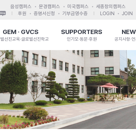
음성캠퍼스
문경캠퍼스
미국캠퍼스
세종창의캠퍼스
후원
증명서신청
기부금영수증
LOGIN
JOIN
GEM · GVCS
SUPPORTERS
NEW
로벌선진교육·글로벌선진학교
인기모·동문·후원
공지사항·