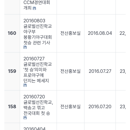
CCM경연대회
개최
20160803
글로벌선진학교
야구부
160
전산홍보실
2016.08.04
22,7
봉황기야구대회
첫승 관련 기사
20160727
글로벌선진학교
'첫 승'의미와
159
전산홍보실
2016.07.27
23,1
프로야구에
던지는 메세지
20160720
글로벌선진학교,
158
전산홍보실
2016.07.20
23,2
백송고 꺾고
전국대회 첫 승
20160404