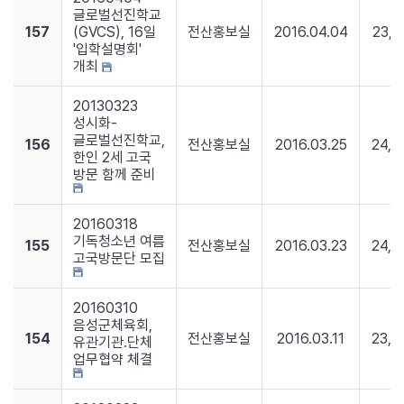
글로벌선진학교
157
(GVCS), 16일
전산홍보실
2016.04.04
23,8
'입학설명회'
개최
20130323
성시화-
글로벌선진학교,
156
전산홍보실
2016.03.25
24,2
한인 2세 고국
방문 함께 준비
20160318
기독청소년 여름
155
전산홍보실
2016.03.23
24,4
고국방문단 모집
20160310
음성군체육회,
154
전산홍보실
2016.03.11
23,5
유관기관.단체
업무협약 체결