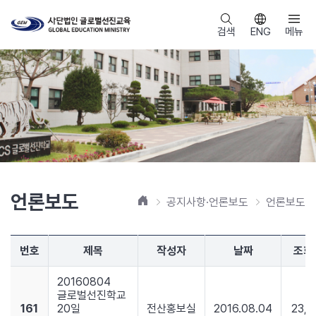
검색
ENG
메뉴
언론보도
홈
공지사항·언론보도
언론보도
번호
제목
작성자
날짜
조회
20160804
글로벌선진학교
161
20일
전산홍보실
2016.08.04
23,8