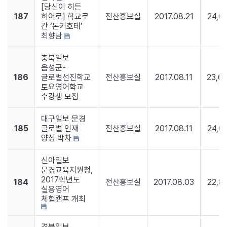
[당신이 히든
187
히어로] 학교로
전산홍보실
2017.08.21
24,0
간 ‘돈키호테’
최향남
충북일보
음성군-
186
글로벌선진학교
전산홍보실
2017.08.11
23,6
토요영어학교
수강생 모집
대구일보 문경
185
글로벌 인재
전산홍보실
2017.08.11
24,0
양성 박차
신아일보
문경교육지원청,
2017학년도
184
전산홍보실
2017.08.03
22,8
실용영어
체험캠프 개최
경북일보