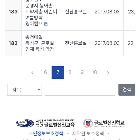
문경시,농어촌·
183
취약계층 어린이
전산홍보실
2017.08.03
23,2
여름방학
영어캠프
충청매일
182
음성군, 글로벌
전산홍보실
2017.08.03
22,9
인재 육성 앞장
6
7
8
9
10
keyboard_arrow_left
keyboard_arrow_right
이전
다음
검색
Total :
251
, Page
7
/
26
개인정보보호정책
저작권 보호정책