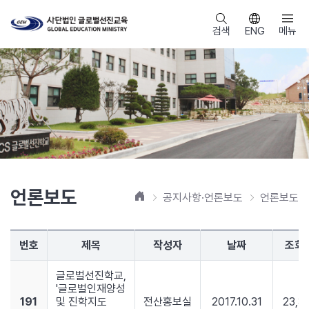
검색
ENG
메뉴
언론보도
홈
공지사항·언론보도
언론보도
번호
제목
작성자
날짜
조회
글로벌선진학교,
'글로벌인재양성
191
및 진학지도
전산홍보실
2017.10.31
23,3