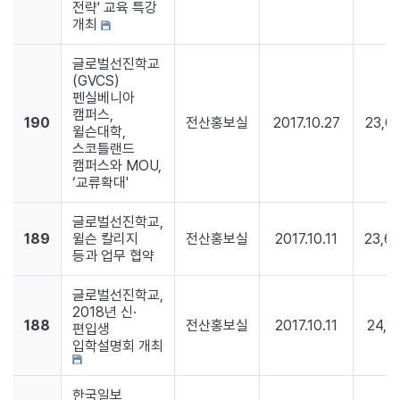
전략' 교육 특강
개최
글로벌선진학교
(GVCS)
펜실베니아
캠퍼스,
190
전산홍보실
2017.10.27
23,0
윌슨대학,
스코틀랜드
캠퍼스와 MOU,
‘교류확대'
글로벌선진학교,
189
윌슨 칼리지
전산홍보실
2017.10.11
23,6
등과 업무 협약
글로벌선진학교,
2018년 신·
188
전산홍보실
2017.10.11
24,1
편입생
입학설명회 개최
한국일보