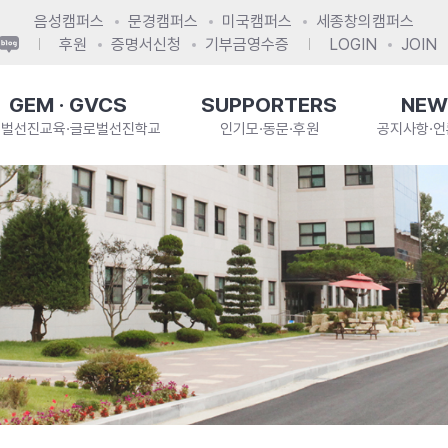
음성캠퍼스
문경캠퍼스
미국캠퍼스
세종창의캠퍼스
후원
증명서신청
기부금영수증
LOGIN
JOIN
GEM · GVCS
SUPPORTERS
NEW
로벌선진교육·글로벌선진학교
인기모·동문·후원
공지사항·